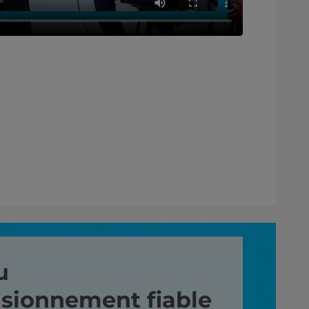
u
isionnement fiable