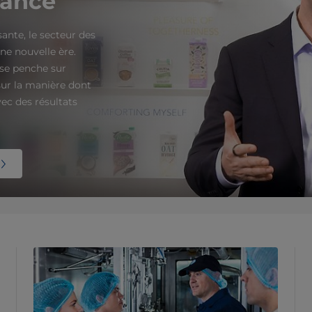
sance
nte, le secteur des
ne nouvelle ère.
 se penche sur
 sur la manière dont
vec des résultats