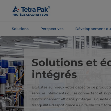
Passer
au
contenu
principal
Solutions
Perspectives
Développement du
Passer à la
navigation
Solutions et 
intégrés
Exploitez au mieux votre capacité de productio
services intelligents qui se connectent et s’
fonctionnement efficace, protéger la qualité 
tranquillité d’esprit grâce à un faible coût tot