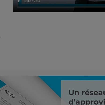
s
Un résea
d’approv