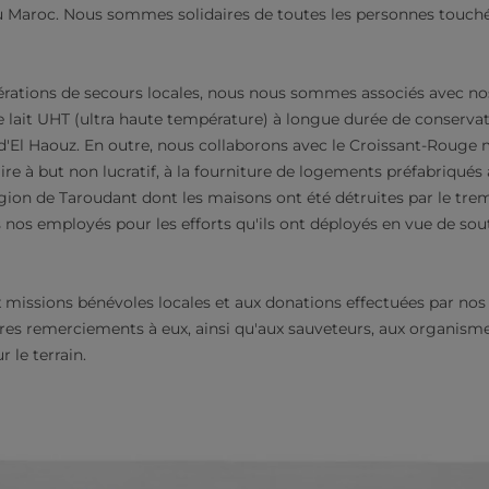
u Maroc. Nous sommes solidaires de toutes les personnes touché
pérations de secours locales, nous nous sommes associés avec nos
de lait UHT (ultra haute température) à longue durée de conservat
n d'El Haouz. En outre, nous collaborons avec le Croissant-Rouge
re à but non lucratif, à la fourniture de logements préfabriqués
gion de Taroudant dont les maisons ont été détruites par le tr
 nos employés pour les efforts qu'ils ont déployés en vue de sou
ux missions bénévoles locales et aux donations effectuées par no
ères remerciements à eux, ainsi qu'aux sauveteurs, aux organism
r le terrain.