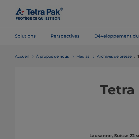
Passer
au
contenu
principal
Solutions
Perspectives
Développement du
Passer à la
Accueil
À propos de nous
Médias
Archives de presse
navigation
Tetra
Lausanne, Suisse 22 