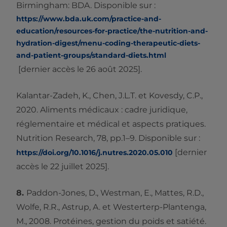
Birmingham: BDA. Disponible sur :
https://www.bda.uk.com/practice-and-
education/resources-for-practice/the-nutrition-and-
hydration-digest/menu-coding-therapeutic-diets-
and-patient-groups/standard-diets.html
[dernier accès le 26 août 2025].
Kalantar-Zadeh, K., Chen, J.L.T. et Kovesdy, C.P.,
2020. Aliments médicaux : cadre juridique,
réglementaire et médical et aspects pratiques.
Nutrition Research, 78, pp.1–9. Disponible sur :
[dernier
https://doi.org/10.1016/j.nutres.2020.05.010
accès le 22 juillet 2025].
8.
Paddon-Jones, D., Westman, E., Mattes, R.D.,
Wolfe, R.R., Astrup, A. et Westerterp-Plantenga,
M., 2008. Protéines, gestion du poids et satiété.