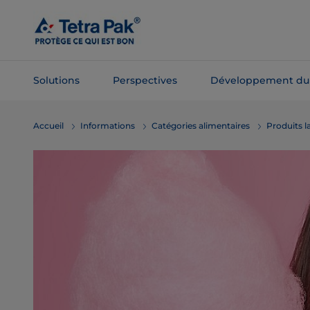
Passer
au
contenu
principal
Solutions
Perspectives
Développement du
Passer à la
Accueil
Informations
Catégories alimentaires
Produits la
navigation