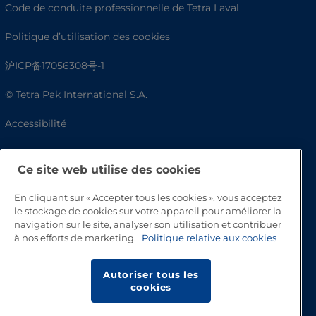
Code de conduite professionnelle de Tetra Laval
Politique d’utilisation des cookies
沪ICP备17056308号-1
© Tetra Pak International S.A.
Accessibilité
FAQ
Ce site web utilise des cookies
En cliquant sur « Accepter tous les cookies », vous acceptez
le stockage de cookies sur votre appareil pour améliorer la
navigation sur le site, analyser son utilisation et contribuer
à nos efforts de marketing.
Politique relative aux cookies
Autoriser tous les
cookies
Haut de page