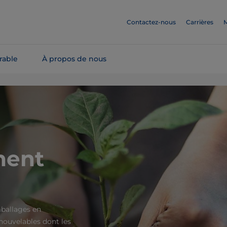
Contactez-nous
Carrières
M
rable
À propos de nous
ment
ballages en
nouvelables dont les