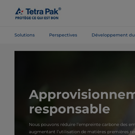
Passer
au
contenu
principal
Solutions
Perspectives
Développement du
Passer à la
navigation
Approvisionne
responsable
Nous pouvons réduire l’empreinte carbone des em
augmentant l’utilisation de matières premières re