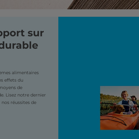
pport sur
durable
èmes alimentaires
es effets du
 moyens de
e. Lisez notre dernier
 nos réussites de