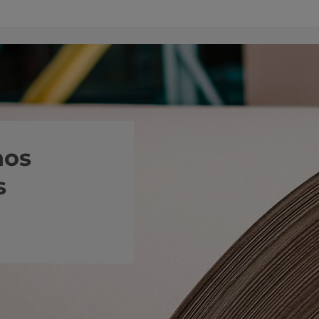
nos
s