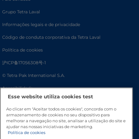
Grupo Tetra Laval
Informações legais e de privacidade
Código de conduta corporativa da Tetra Laval
Política de cookies
沪ICP备17056308号-1
© Tetra Pak International S.A.
Acessibilidade
Esse website utiliza cookies test
Perguntas frequentes
Ao clicar em "Aceitar todos os cookies", concorda com o
armazenamento de cookies no seu dispositivo para
melhorar a navegação no site, analisar a utilização do site e
ajudar nas nossas iniciativas de marketing.
Política de cookies