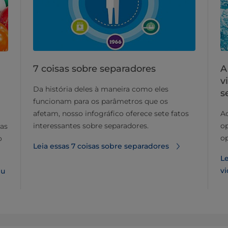
7 coisas sobre separadores
A
v
Da história deles à maneira como eles
s
funcionam para os parâmetros que os
afetam, nosso infográfico oferece sete fatos
Aq
interessantes sobre separadores.
op
sas
op
o
Leia essas 7 coisas sobre separadores
Le
vi
eu