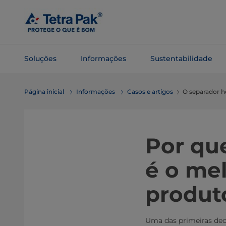
Pular
para o
conteúdo
principal
Soluções
Informações
Sustentabilidade
Pular para
Página inicial
Informações
Casos e artigos
O separador h
a
navegação
Por qu
é o me
produt
Uma das primeiras dec