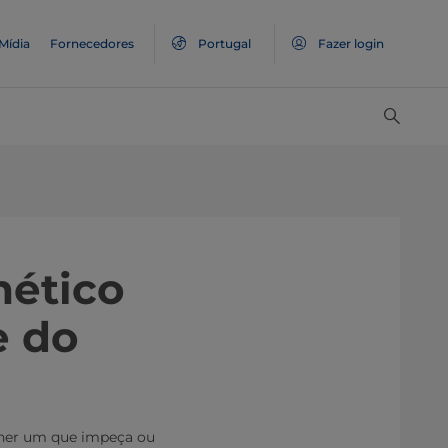
Mídia
Fornecedores
Portugal
Fazer login
mético
e do
lher um que impeça ou