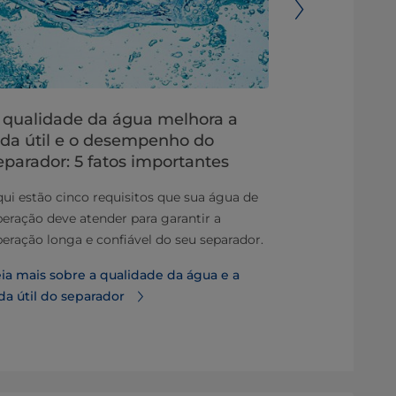
 qualidade da água melhora a
Separadore
ida útil e o desempenho do
como eles
eparador: 5 fatos importantes
Aprenda o bás
ui estão cinco requisitos que sua água de
para aplicaçõ
eração deve atender para garantir a
nosso curta-
eração longa e confiável do seu separador.
Assista a est
ia mais sobre a qualidade da água e a
separadores d
da útil do separador
funcionam