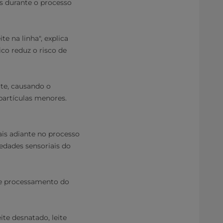
s durante o processo
te na linha", explica
co reduz o risco de
te, causando o
partículas menores.
ais adiante no processo
edades sensoriais do
 de processamento do
te desnatado, leite