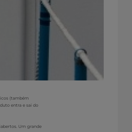
ticos (também
uto entra e sai do
miabertos. Um grande