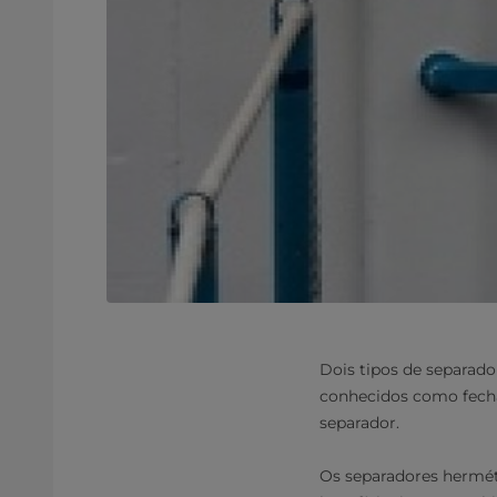
Dois tipos de separa
conhecidos como fecha
separador.
Os separadores hermét