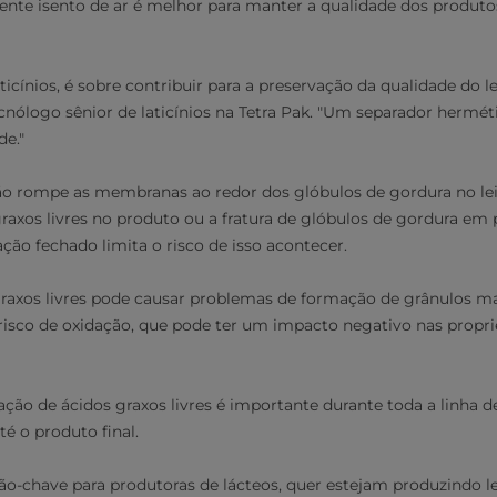
ente isento de ar é melhor para manter a qualidade dos produto
cínios, é sobre contribuir para a preservação da qualidade do lei
nólogo sênior de laticínios na Tetra Pak. "Um separador herméti
de."
ão rompe as membranas ao redor dos glóbulos de gordura no lei
axos livres no produto ou a fratura de glóbulos de gordura em 
ão fechado limita o risco de isso acontecer.
graxos livres pode causar problemas de formação de grânulos m
sco de oxidação, que pode ter um impacto negativo nas propri
eração de ácidos graxos livres é importante durante toda a linha
té o produto final.
o-chave para produtoras de lácteos, quer estejam produzindo lei