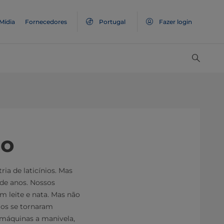
Mídia
Fornecedores
Portugal
Fazer login
ão
ia de laticínios. Mas
 de anos. Nossos
m leite e nata. Mas não
gos se tornaram
 máquinas a manivela,