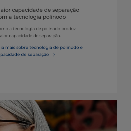
aior capacidade de separação
Ciência da
om a tecnologia polinodo
A ciência da 
omo a tecnologia de polinodo produz
separadores e
ior capacidade de separação.
pensou na ciê
separação?
ia mais sobre tecnologia de polinodo e
apacidade de separação
Leia mais sob