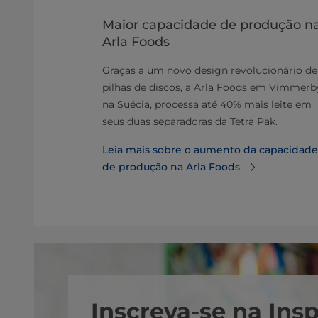
e lácteos
​​​​Maior capacidade de produção n
Arla Foods
 únicos em
Graças a um novo design revolucionário de
inam o
pilhas de discos, a Arla Foods em Vimmerb
uzem o uso
na Suécia, processa até 40% mais leite em
ados às
seus duas separadoras da Tetra Pak.
Leia mais sobre o aumento da capacidade
 lácteos
de produção na Arla Foods
Inscreva-se na Ins