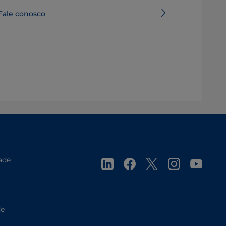
Fale conosco
ade
de