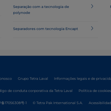
Separação com a tecnologia de
polynode
Separadores com tecnologia Encapt
conosco
Grupo Tetra Laval
Informações legais e de privacid
igo de conduta corporativa da Tetra Laval
Política de cookies
P备17056308号-1
© Tetra Pak International S.A.
Acessibilida