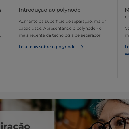
Introdução ao polynode
M
a
c
Aumento da superfície de separação, maior
capacidade. Apresentando o polynode - o
C
mais recente da tecnologia de separador
ma
y,
Leia mais sobre o polynode
Le
c
piração