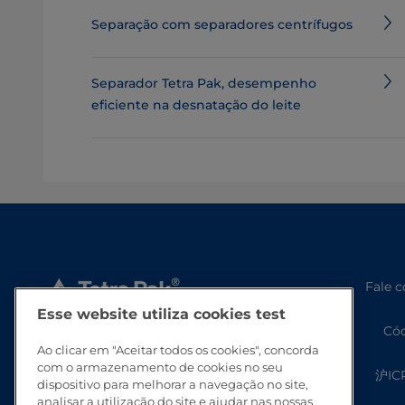
Separação com separadores centrífugos
Separador Tetra Pak, desempenho
eficiente na desnatação do leite
Fale 
Esse website utiliza cookies test
Cód
Ao clicar em "Aceitar todos os cookies", concorda
com o armazenamento de cookies no seu
沪IC
dispositivo para melhorar a navegação no site,
analisar a utilização do site e ajudar nas nossas