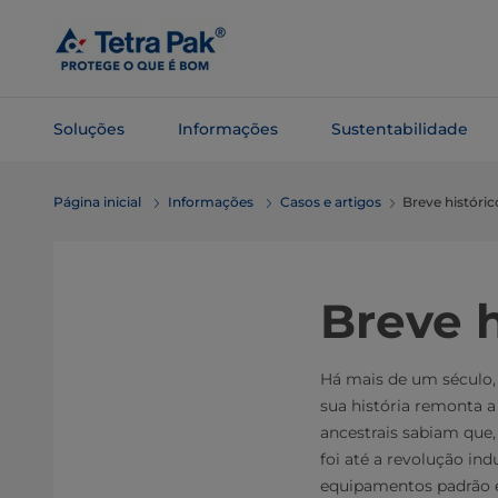
Pular
para o
conteúdo
principal
Soluções
Informações
Sustentabilidade
Pular para
Página inicial
Informações
Casos e artigos
Breve históri
a
navegação
Breve h
Há mais de um século, 
sua história remonta a
ancestrais sabiam que,
foi até a revolução in
equipamentos padrão e