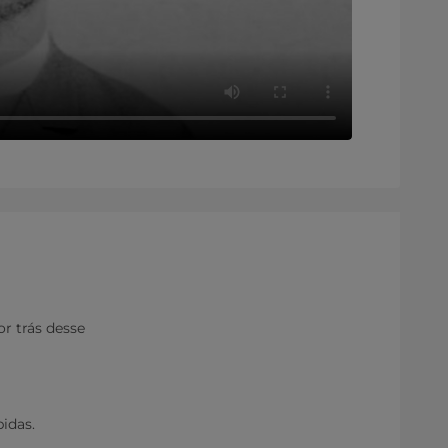
or trás desse
bidas.