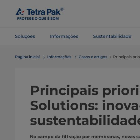
Pular
para o
conteúdo
principal
Soluções
Informações
Sustentabilidade
Pular para
Página inicial
Informações
Casos e artigos
Principais pri
a
navegação
Principais prior
Solutions: inov
sustentabilidad
No campo da filtração por membranas, novas sol