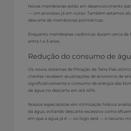
Novas membranas estão em desenvolvimento para
— um processo já em curso. Também estamos atua
descarte de membranas poliméricas.
Enquanto membranas cerâmicas duram cerca de 10
entre 1 e 3 anos.
Redução do consumo de água
Os novos sistemas de filtração da Tetra Pak otimiz
clientes recebem atualizações de economia de en
significativamente o consumo de energia das bomb
de água no descarte em até 40%.
Nossos especialistas em otimização hídrica anal
da água, evitando descarte excessivo como eflue
em que a água já é — ou logo será — o recurso ma