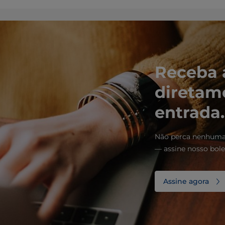
Receba 
diretam
entrada.
Não perca nenhuma 
— assine nosso bole
Assine agora