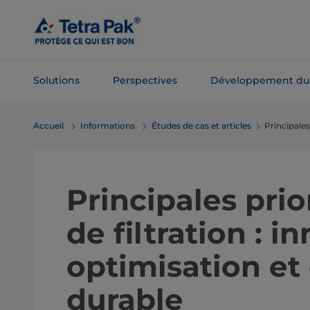
Passer
au
contenu
principal
Solutions
Perspectives
Développement du
Passer à la
Accueil
Informations
Études de cas et articles
Principales
navigation
Principales prio
de filtration : i
optimisation e
durable