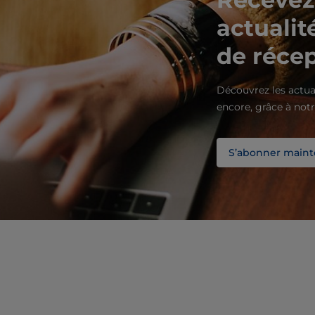
actualit
de réce
Découvrez les actua
encore, grâce à notr
S’abonner maint