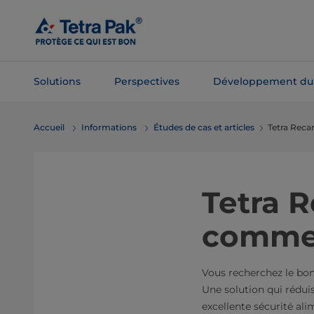
Passer
au
contenu
principal
Solutions
Perspectives
Développement du
Passer à la
Accueil
Informations
Études de cas et articles
Tetra Reca
navigation
Tetra R
commer
Vous recherchez le bon 
Une solution qui rédui
excellente sécurité al