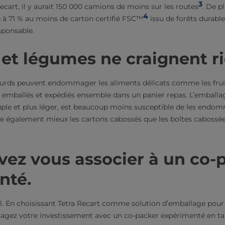
3
ecart, il y aurait 150 000 camions de moins sur les routes
. De p
4
 à 71 % au moins de carton certifié FSC™
issu de forêts durable
ponsable.
s et légumes ne craignent ri
ourds peuvent endommager les aliments délicats comme les fruit
t emballés et expédiés ensemble dans un panier repas. L’emballa
ouple et plus léger, est beaucoup moins susceptible de les endo
également mieux les cartons cabossés que les boîtes cabossée
ez vous associer à un co-
nté.
ul. En choisissant Tetra Recart comme solution d’emballage po
tagez votre investissement avec un co-packer expérimenté en ta