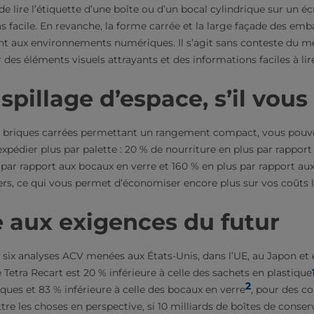
e lire l’étiquette d’une boîte ou d’un bocal cylindrique sur un é
s facile. En revanche, la forme carrée et la large façade des emb
nt aux environnements numériques. Il s’agit sans conteste du m
 des éléments visuels attrayants et des informations faciles à lir
pillage d’espace, s’il vous 
es briques carrées permettant un rangement compact, vous pouv
xpédier plus par palette : 20 % de nourriture en plus par rapport
par rapport aux bocaux en verre et 160 % en plus par rapport aux
ers, ce qui vous permet d’économiser encore plus sur vos coûts l
 aux exigences du futur
 six analyses ACV menées aux États-Unis, dans l’UE, au Japon et
Tetra Recart est 20 % inférieure à celle des sachets en plastique
2
iques et 83 % inférieure à celle des bocaux en verre
, pour des c
re les choses en perspective, si 10 milliards de boîtes de conse