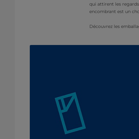
qui attirent les regard
encombrant est un cho
Découvrez les emballage