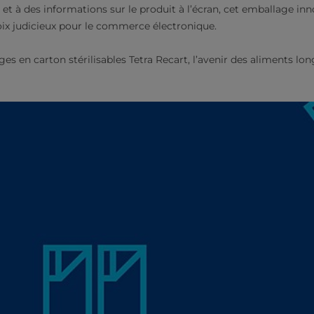
s et à des informations sur le produit à l’écran, cet emballage in
ix judicieux pour le commerce électronique.
s en carton stérilisables Tetra Recart, l’avenir des aliments lo