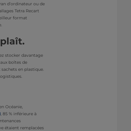
cran d’ordinateur ou de
allages Tetra Recart
eilleur format
e.
plaît.
ez stocker davantage
 aux boîtes de
 sachets en plastique.
ogistiques.
 en Océanie,
1
, 85 % inférieure à
ontenances
rve étaient remplacées