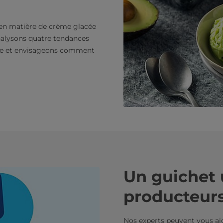
en matière de crème glacée
nalysons quatre tendances
cée et envisageons comment
Un guichet 
producteur
Nos experts peuvent vous aid