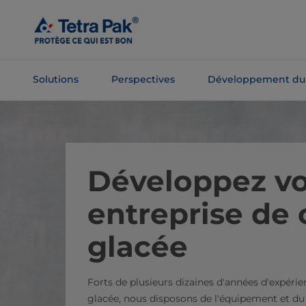
Passer
au
contenu
principal
Solutions
Perspectives
Développement du
Passer à la
navigation
Développez vo
entreprise de
glacée
Forts de plusieurs dizaines d'années d'expéri
glacée, nous disposons de l'équipement et du 