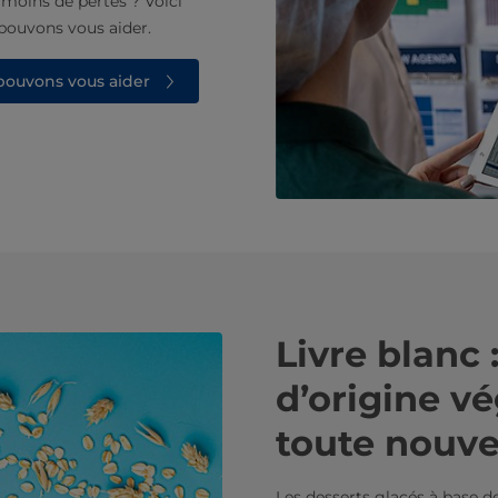
 moins de pertes ? Voici
pouvons vous aider.
pouvons vous aider
Livre blanc 
d’origine v
toute nouv
Les desserts glacés à base d