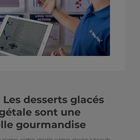
: Les desserts glacés
égétale sont une
elle gourmandise
e plantes, parfois appelés crèmes glacées à base de