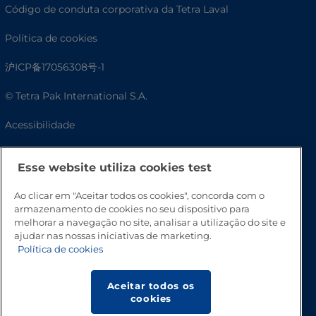
Código de conduta corporativa da Tetra Laval
Política de cookies
沪ICP备17056308号-1
© Tetra Pak International S.A.
Acessibilidade
Perguntas frequentes
Esse website utiliza cookies test
Ao clicar em "Aceitar todos os cookies", concorda com o
armazenamento de cookies no seu dispositivo para
melhorar a navegação no site, analisar a utilização do site e
ajudar nas nossas iniciativas de marketing.
Política de cookies
Aceitar todos os
Vá para o topo
cookies