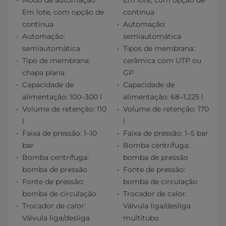
Modo de automação:
Em lote, com opção de
Em lote, com opção de
contínua
contínua
Automação:
Automação:
semiautomática
semiautomática
Tipos de membrana:
Tipo de membrana:
cerâmica com UTP ou
chapa plana
GP
Capacidade de
Capacidade de
alimentação: 100–300 l
alimentação: 68–1.225 l
Volume de retenção: 110
Volume de retenção: 170
l
l
Faixa de pressão: 1–10
Faixa de pressão: 1–5 bar
bar
Bomba centrífuga:
Bomba centrífuga:
bomba de pressão
bomba de pressão
Fonte de pressão:
Fonte de pressão:
bomba de circulação
bomba de circulação
Trocador de calor:
Trocador de calor:
Válvula liga/desliga
Válvula liga/desliga
multitubo