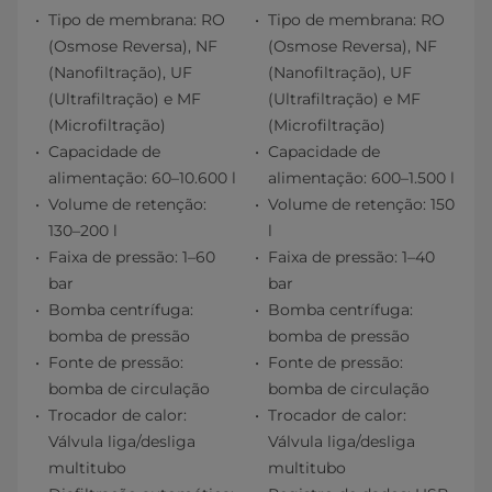
Tipo de membrana: RO
Tipo de membrana: RO
(Osmose Reversa), NF
(Osmose Reversa), NF
(Nanofiltração), UF
(Nanofiltração), UF
(Ultrafiltração) e MF
(Ultrafiltração) e MF
(Microfiltração)
(Microfiltração)
Capacidade de
Capacidade de
alimentação: 60–10.600 l
alimentação: 600–1.500 l
Volume de retenção:
Volume de retenção: 150
130–200 l
l
Faixa de pressão: 1–60
Faixa de pressão: 1–40
bar
bar
Bomba centrífuga:
Bomba centrífuga:
bomba de pressão
bomba de pressão
Fonte de pressão:
Fonte de pressão:
bomba de circulação
bomba de circulação
Trocador de calor:
Trocador de calor:
Válvula liga/desliga
Válvula liga/desliga
multitubo
multitubo