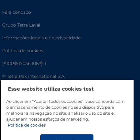
Fale conosco
Grupo Tetra Laval
Informações legais e de privacidade
Política de cookies
沪ICP备17056308号-1
© Tetra Pak International S.A.
Esse website utiliza cookies test
Acessibilidade
Ao clicar em “Aceitar todos os cookies”, você concorda com
o armazenamento de cookies no seu dispositivo para
melhorar a navegação no site, analisar o uso do site e
ajudar em nossos esforços de marketing.
Política de cookies