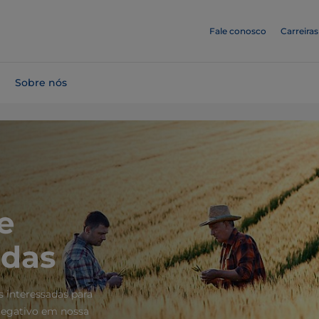
Fale conosco
Carreiras
Sobre nós
e
adas
 interessadas para
negativo em nossa