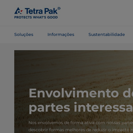
Pular
para o
conteúdo
principal
Soluções
Informações
Sustentabilidade
Pular para
a
navegação
Envolvimento d
partes interess
Nos envolvemos de forma ativa com nossas partes
descobrir formas melhores de reduzir o impacto 