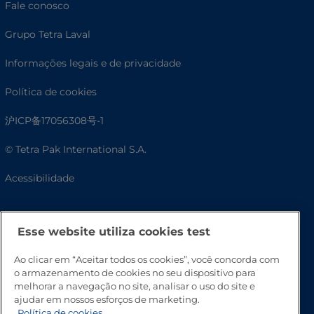
Fale conosco
Grupo Tetra Laval
Informações legais e de privacidade
Política de cookies
沪ICP备17056308号-1
© Tetra Pak International S.A.
Acessibilidade
Esse website utiliza cookies test
Ao clicar em “Aceitar todos os cookies”, você concorda com
o armazenamento de cookies no seu dispositivo para
melhorar a navegação no site, analisar o uso do site e
ajudar em nossos esforços de marketing.
Política de cookies