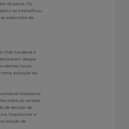
os da pauta. Os
tico se intensificou.
se explicados de
al Vida Saudável e
 declararam desejar
pondentes locais
trema, poluição da
umidores brasileiros
ões sobre as versões
da de decisão de
ica, impulsionar a
ma relação de