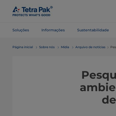
Pular
para o
conteúdo
principal
Soluções
Informações
Sustentabilidade
Pular para
Página inicial
Sobre nós
Mídia
Arquivo de notícias
Pes
a
navegação
Pesqu
ambie
de