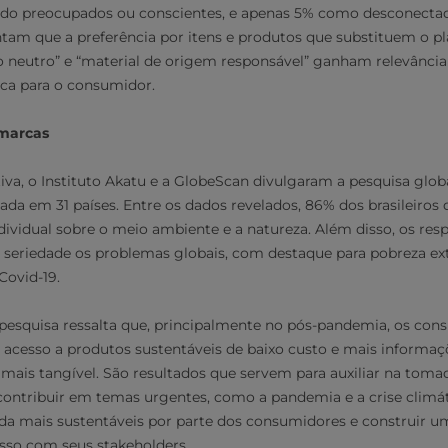
do preocupados ou conscientes, e apenas 5% como desconectad
 que a preferência por itens e produtos que substituem o plás
neutro” e “material de origem responsável” ganham relevância 
ica para o consumidor.
 marcas
a, o Instituto Akatu e a GlobeScan divulgaram a pesquisa glob
zada em 31 países. Entre os dados revelados, 86% dos brasileiros
dividual sobre o meio ambiente e a natureza. Além disso, os res
eriedade os problemas globais, com destaque para pobreza ex
Covid-19.
 pesquisa ressalta que, principalmente no pós-pandemia, os cons
acesso a produtos sustentáveis de baixo custo e mais informaç
mais tangível. São resultados que servem para auxiliar na toma
ontribuir em temas urgentes, como a pandemia e a crise climát
ida mais sustentáveis por parte dos consumidores e construir u
sso com seus stakeholders.