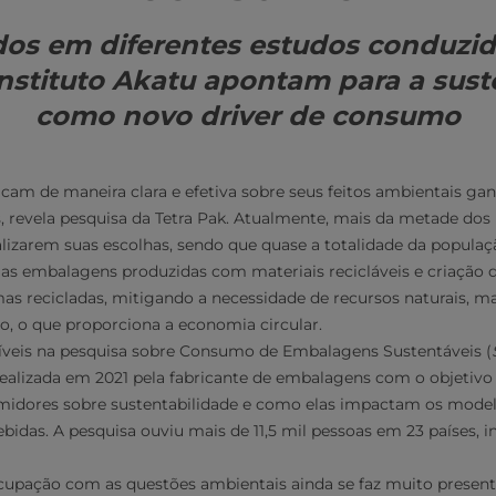
os em diferentes estudos conduzid
Instituto Akatu apontam para a sust
como novo driver de consumo
am de maneira clara e efetiva sobre seus feitos ambientais ga
 revela pesquisa da Tetra Pak. Atualmente, mais da metade dos 
alizarem suas escolhas, sendo que quase a totalidade da popula
as embalagens produzidas com materiais recicláveis e criação 
mas recicladas, mitigando a necessidade de recursos naturais, m
, o que proporciona a economia circular.
íveis na pesquisa sobre Consumo de Embalagens Sustentáveis (
 realizada em 2021 pela fabricante de embalagens com o objetivo
midores sobre sustentabilidade e como elas impactam os mode
bidas. A pesquisa ouviu mais de 11,5 mil pessoas em 23 países, in
cupação com as questões ambientais ainda se faz muito presen