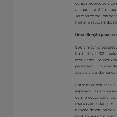
consumidores se dizen
achados também apontam
Termos como “carbono 
maneira rápida e didát
Uma direção para as
Sob a mesma perspectiv
Sustentável 2021, reali
reduzir seu impacto in
percebem com grande s
água e a pandemia de 
Entre as conclusões, a
esperam das empresas 
com o custo-benefício 
marcas que planejam c
adoção de estilos de v
confiança e compromi