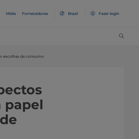
Mídia
Fornecedores
Brazil
Fazer login
em escolhas de consumo
pectos
 papel
 de