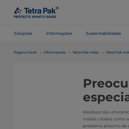
Pular
para o
conteúdo
principal
Soluções
Informações
Sustentabilidade
Pular para
Página inicial
Informações
Tetra Pak Index
Tetra Pak In
a
navegação
Preocu
especi
Resíduos são uma preo
inúteis citados como a
problema próximo de 