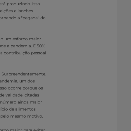
tá produzindo. Isso
eições e lanches
tornando a "pegada" do
to um esforço maior
esde a pandemia. E 50%
 contribuição pessoal
e. Surpreendentemente,
pandemia, um dos
isso ocorre porque os
 validade, citadas
m número ainda maior
dício de alimentos
 pelo mesmo motivo.
rço maior para evitar