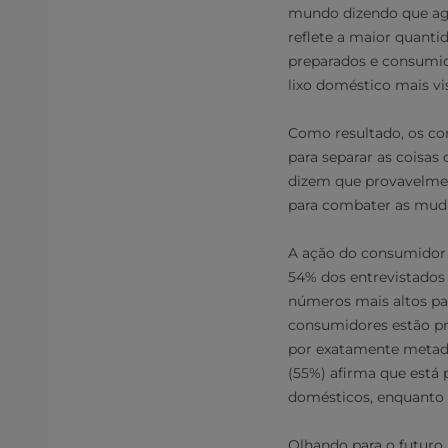
mundo dizendo que ago
reflete a maior quant
preparados e consumid
lixo doméstico mais vi
Como resultado, os co
para separar as coisas
dizem que provavelmen
para combater as muda
A ação do consumidor 
54% dos entrevistados
números mais altos par
consumidores estão pr
por exatamente metade
(55%) afirma que está 
domésticos, enquanto
Olhando para o futuro