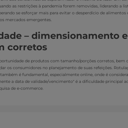
quando as restrições à pandemia forem removidas, liderando a l
erando se esforçar mais para evitar o desperdício de alimentos d
os mercados emergentes.
dade – dimensionamento e
m corretos
portunidade de produtos com tamanho/porções corretos, bem
udar os consumidores no planejamento de suas refeições. Rotula
 também é fundamental, especialmente online, onde é considerad
lmente a data de validade/vencimento" é a dificuldade principal a
quisa de e-commerce.