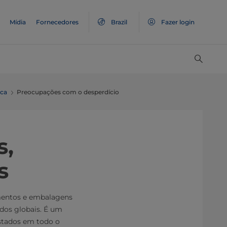
Mídia
Fornecedores
Brazil
Fazer login
nca
Preocupações com o desperdício
s,
s
mentos e embalagens
ados globais. É um
stados em todo o