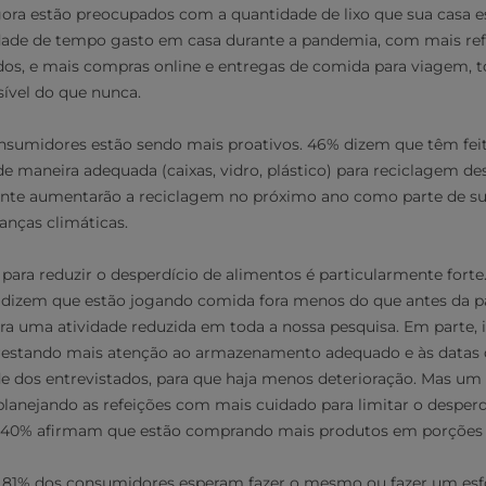
ra estão preocupados com a quantidade de lixo que sua casa es
idade de tempo gasto em casa durante a pandemia, com mais ref
os, e mais compras online e entregas de comida para viagem, 
sível do que nunca.
nsumidores estão sendo mais proativos. 46% dizem que têm fei
 de maneira adequada (caixas, vidro, plástico) para reciclagem d
te aumentarão a reciclagem no próximo ano como parte de sua
nças climáticas.
para reduzir o desperdício de alimentos é particularmente fort
 dizem que estão jogando comida fora menos do que antes da 
a uma atividade reduzida em toda a nossa pesquisa. Em parte, 
estando mais atenção ao armazenamento adequado e às datas de
 dos entrevistados, para que haja menos deterioração. Mas u
planejando as refeições com mais cuidado para limitar o desper
 40% afirmam que estão comprando mais produtos em porções
, 81% dos consumidores esperam fazer o mesmo ou fazer um esfo