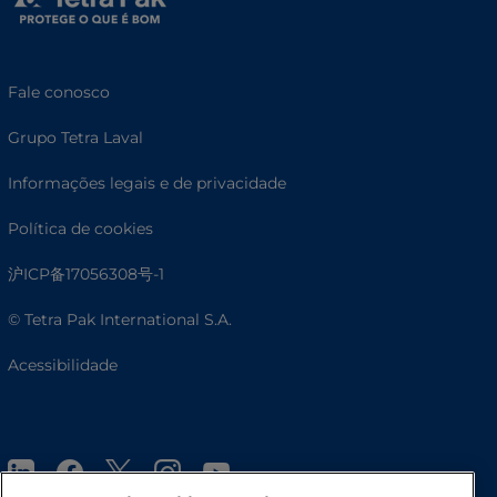
Fale conosco
Grupo Tetra Laval
Informações legais e de privacidade
Política de cookies
沪ICP备17056308号-1
© Tetra Pak International S.A.
Acessibilidade