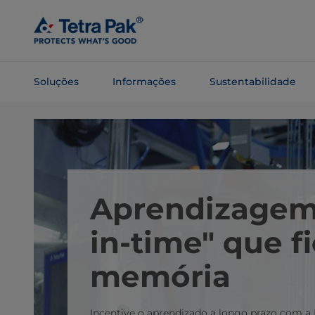
Pular
para o
conteúdo
principal
Soluções
Informações
Sustentabilidade
Pular para
a
navegação
Aprendizagem 
in-time" que f
memória
Incentive o aprendizado a longo prazo com a 