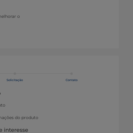
melhorar o
Solicitação
Contato
o
nto
rmações do produto
e interesse