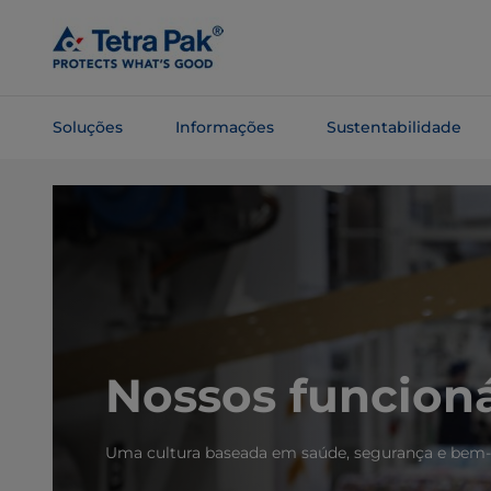
Pular
para o
conteúdo
principal
Soluções
Informações
Sustentabilidade
Pular para
a
navegação
Nossos funcioná
Uma cultura baseada em saúde, segurança e bem-