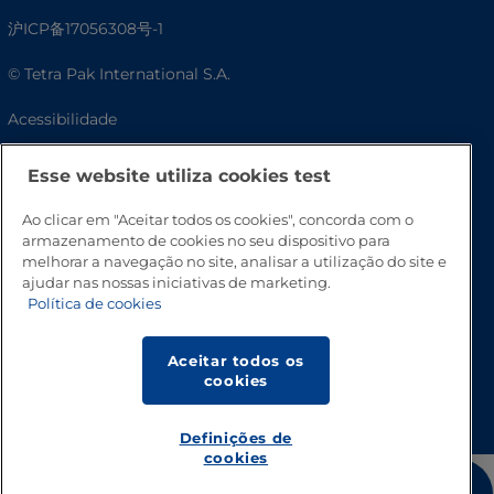
沪ICP备17056308号-1
© Tetra Pak International S.A.
Acessibilidade
Perguntas frequentes
Esse website utiliza cookies test
Ao clicar em "Aceitar todos os cookies", concorda com o
armazenamento de cookies no seu dispositivo para
melhorar a navegação no site, analisar a utilização do site e
ajudar nas nossas iniciativas de marketing.
Política de cookies
Aceitar todos os
cookies
Vá para o topo
Definições de
cookies