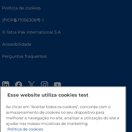
Política de cookies
沪ICP备17056308号-1
© Tetra Pak International S.A.
Acessibilidade
Perguntas frequentes
Esse website utiliza cookies test
Ao clicar em "Aceitar todos os cookies", concorda com o
armazenamento de cookies no seu dispositivo para
Vá para o topo
melhorar a navegação no site, analisar a utilização do site e
ajudar nas nossas iniciativas de marketing.
Política de cookies