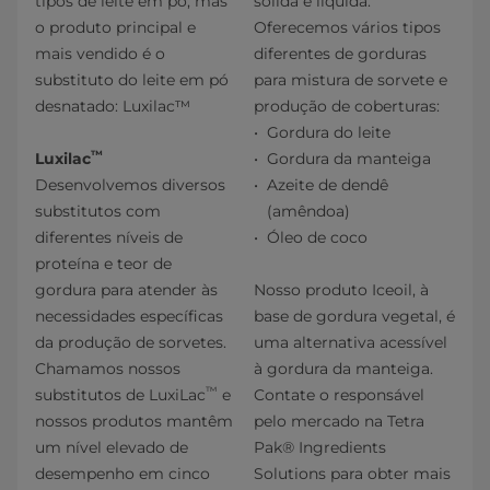
tipos de leite em pó, mas
sólida e líquida.
o produto principal e
Oferecemos vários tipos
mais vendido é o
diferentes de gorduras
substituto do leite em pó
para mistura de sorvete e
desnatado: Luxilac™
produção de coberturas:
Gordura do leite
™
Luxilac
Gordura da manteiga
Desenvolvemos diversos
Azeite de dendê
substitutos com
(amêndoa)
diferentes níveis de
Óleo de coco
proteína e teor de
gordura para atender às
Nosso produto Iceoil, à
necessidades específicas
base de gordura vegetal, é
da produção de sorvetes.
uma alternativa acessível
Chamamos nossos
à gordura da manteiga.
™
substitutos de LuxiLac
e
Contate o responsável
nossos produtos mantêm
pelo mercado na Tetra
um nível elevado de
Pak® Ingredients
desempenho em cinco
Solutions para obter mais