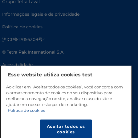
Grupo Tetra Laval
Informações legais e de privacidade
Política de cookies
沪ICP备17056308号-1
© Tetra Pak International S.A.
Acessibilidade
Esse website utiliza cookies test
Ao clicar em “Aceitar todos os cookies”, você concorda com
o armazenamento de cookies no seu dispositivo para
melhorar a navegação no site, analisar o uso do site e
ajudar em nossos esforços de marketing.
Política de cookies
Aceitar todos os
Vá para o topo
cookies