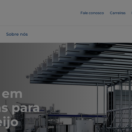
Fale conosco
Carreiras
Sobre nós
s em
s para
ijo