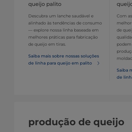
queijo palito
queij
Descubra um lanche saudável e
Com as
alinhado às tendências de consumo
melhore
— explore nossa linha baseada em
de quei
melhores práticas para fabricação
qualida
de queijo em tiras.
podem 
produç
Saiba mais sobre nossas soluções
moldado
de linha para queijo em palito
Saiba 
de linh
produção de queijo