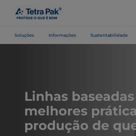
Pular
para o
conteúdo
principal
Soluções
Informações
Sustentabilidade
Pular para
a
navegação
Linhas baseada
melhores prática
produção de que