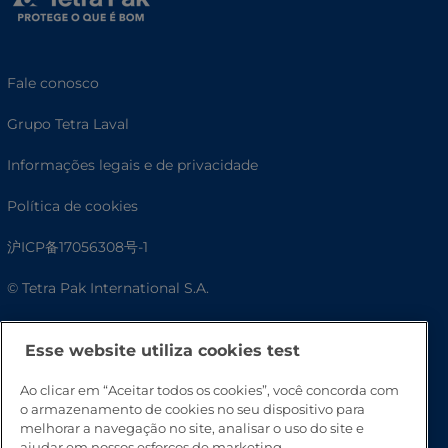
Fale conosco
Grupo Tetra Laval
Informações legais e de privacidade
Política de cookies
沪ICP备17056308号-1
© Tetra Pak International S.A.
Acessibilidade
Esse website utiliza cookies test
Ao clicar em “Aceitar todos os cookies”, você concorda com
o armazenamento de cookies no seu dispositivo para
melhorar a navegação no site, analisar o uso do site e
ajudar em nossos esforços de marketing.