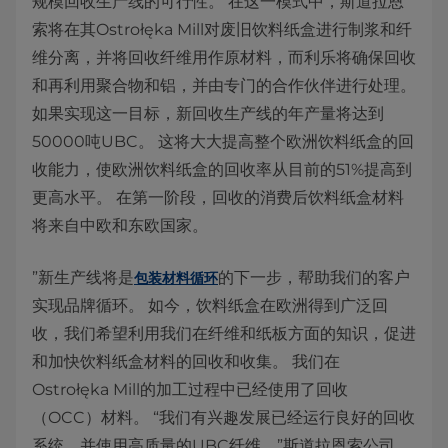
规模回收生产线的可行性。 在这一模式中，斯道拉恩
索将在其Ostrołęka Mill对废旧饮料纸盒进行制浆和纤
维分离，并将回收纤维用作原材料，而利乐将确保回收
和再利用聚合物和铝，并由专门的合作伙伴进行处理。
如果实现这一目标，新回收生产线的年产量将达到
50000吨UBC。 这将大大提高整个欧洲饮料纸盒的回
收能力，使欧洲饮料纸盒的回收率从目前的51%提高到
更高水平。 在第一阶段，回收的消费后饮料纸盒材料
将来自中欧和东欧国家。
”新生产线将是
的下一步，帮助我们的客户
包装材料循环
实现品牌循环。 如今，饮料纸盒在欧洲得到广泛回
收，我们希望利用我们在纤维和纸板方面的知识，促进
和加快饮料纸盒材料的回收和收集。 我们在
Ostrołęka Mill的加工过程中已经使用了回收
（OCC）材料。 “我们有兴趣发展已经运行良好的回收
系统，并使用高质量的UBC纤维。”斯道拉恩索公司