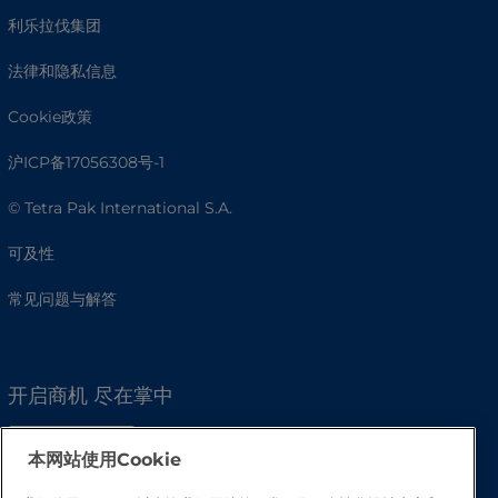
利乐拉伐集团
法律和隐私信息
Cookie政策
沪ICP备17056308号-1
© Tetra Pak International S.A.
可及性
常见问题与解答
开启商机 尽在掌中
本网站使用Cookie