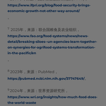
https://www.ifpri.org/blog/food-security-brings-
economic-growth-not-other-way-around/
。
7
2025年，来源：联合国粮食及农业组织，
https://www.fao.org/food-systems/news/news-
detail/breaking-siloes--un-agencies-learn-together-
on-synergies-for-agrifood-systems-transformation-
in-the-pacific/en
。
8
2023年，来源：PubMed，
。
https://pubmed.ncbi.nlm.nih.gov/37747649/
9
2024年，来源：世界资源研究所，
https://www.wri.org/insights/how-much-food-does-
the-world-waste