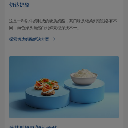
切达奶酪
这是一种以牛奶制成的硬质奶酪，其口味从轻柔到强烈各有不
同，而色泽从自然白到鲜亮橙深浅不一。
探索切达奶酪解决方案