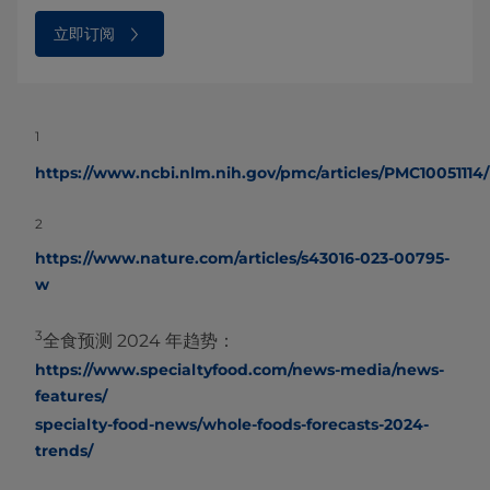
立即订阅
1
https://www.ncbi.nlm.nih.gov/pmc/articles/PMC10051114/
2
https://www.nature.com/articles/s43016-023-00795-
w
3
全食预测 2024 年趋势：
https://www.specialtyfood.com/news-media/news-
features/
specialty-food-news/whole-foods-forecasts-2024-
trends/