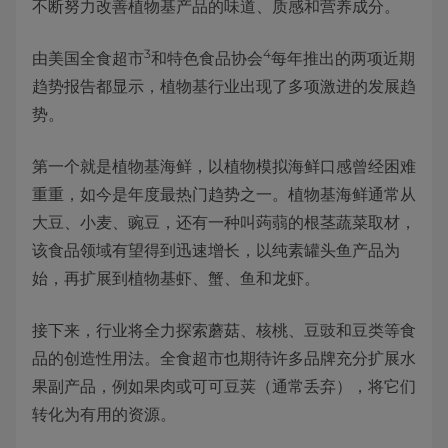
不断努力改善植物基产品的味道、质感和营养成分。
3
4
由美国全食超市
和特色食品协会
每年推出的两项近期
趋势报告都显示，植物基行业出现了多项激进的发展趋
势。
第一个就是植物基海鲜，以植物模拟海鲜口感曾经困难
重重，如今是年度最热门趋势之一。植物基海鲜通常从
大豆、小麦、豌豆，还有一种叫蒟蒻的根茎蔬菜取材，
该食品领域有望得到迅速增长，以纯素罐头鱼产品为
始，再扩展到植物基虾、蟹、鱼和龙虾。
接下来，行业将全力探索蘑菇、核桃、豆豉和豆类等食
品的创造性用法。全食超市也期待许多品牌充分扩展水
果副产品，例如果肉或可可豆荚（通常丢弃），将它们
转化为有用的资源。