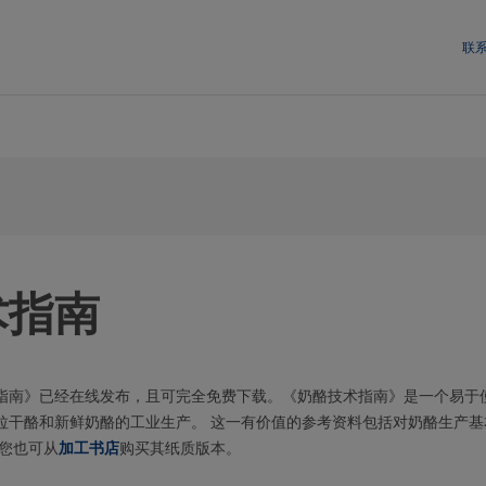
联
术指南
指南》已经在线发布，且可完全免费下载。《奶酪技术指南》是一个易于
拉干酪和新鲜奶酪的工业生产。 这一有价值的参考资料包括对奶酪生产基
 您也可从
加工书店
购买其纸质版本。