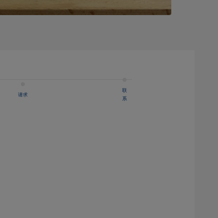
联
请求
系