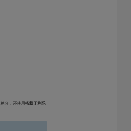
% 糖分，还使用
搭载了利乐