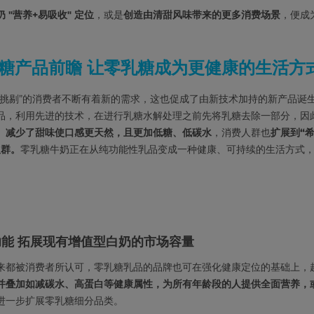
 "营养+易吸收" 定位
，或是
创造由清甜风味带来的更多消费场景
，便成
乳糖产品前瞻 让零乳糖成为更健康的生活方
“挑剔”的消费者不断有着新的需求，这也促成了由新技术加持的新产品诞
品，利用先进的技术，在进行乳糖水解处理之前先将乳糖去除一部分，因
、
减少了甜味使口感更天然，且更加低糖、低碳水
，消费人群也
扩展到“
人群。
零乳糖牛奶正在从纯功能性乳品变成一种健康、可持续的生活方式
能 拓展现有增值型白奶的市场容量
来都被消费者所认可，零乳糖乳品的品牌也可在强化健康定位的基础上，超
并叠加如减碳水、高蛋白等健康属性，为所有年龄段的人提供全面营养，
进一步扩展零乳糖细分品类。