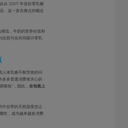
从 2007 年首款零乳糖
产品，这一直击痛点的概念
为潮流，牛奶的营养价值和
利乐想与你共同探讨零乳
点
因人体乳糖不耐导致的问
许多多普通消费者关心的
易吸收”，因此，
在包装上
奶中自带的天然甜度也让
属性，成为越来越多消费