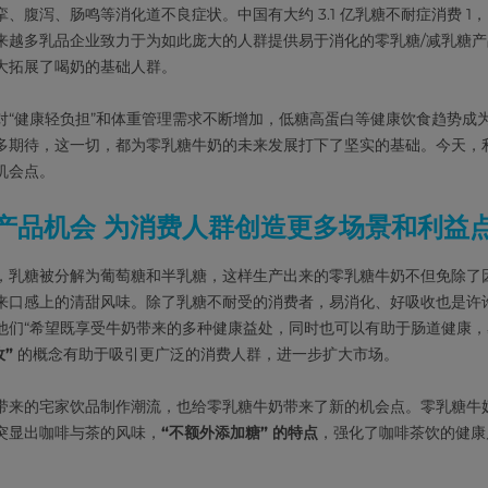
腹泻、肠鸣等消化道不良症状。中国有大约 3.1 亿乳糖不耐症消费 1，自
来越多乳品企业致力于为如此庞大的人群提供易于消化的零乳糖/减乳糖
大拓展了喝奶的基础人群。
对“健康轻负担”和体重管理需求不断增加，低糖高蛋白等健康饮食趋势成
多期待，这一切，都为零乳糖牛奶的未来发展打下了坚实的基础。今天，
机会点。
糖产品机会 为消费人群创造更多场景和利益
，乳糖被分解为葡萄糖和半乳糖，这样生产出来的零乳糖牛奶不但免除了
来口感上的清甜风味。除了乳糖不耐受的消费者，易消化、好吸收也是许
他们“希望既享受牛奶带来的多种健康益处，同时也可以有助于肠道健康，
收”
的概念有助于吸引更广泛的消费人群，进一步扩大市场。
带来的宅家饮品制作潮流，也给零乳糖牛奶带来了新的机会点。零乳糖牛
突显出咖啡与茶的风味，
“不额外添加糖” 的特点
，强化了咖啡茶饮的健康