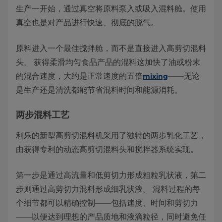
生产一开始，通过真空将原料泵入或吸入混料舱。使用
真空也是对产品进行快速、彻底的脱气。
原料进入一个最佳搅拌舱，而不是直接进入高剪切混料
头。 获得柔滑均匀食品产品的混料这加快了油或粉末
的混合速度，大约是正常速度的五倍
——无论
mixing
是生产还是清洗都能节省混料时间和能源消耗。
两步混料工艺
利乐的新型高剪切混料机采用了独特的两步乳化工艺，
由获得专利的动态高剪切混料头和搅拌器系统实现。
第一步是通过高流量和低剪切力形成粗粒乳状液，第二
步则通过高剪切力混料形成细乳状液。 混料过程的每
个细节都可以精确控制——包括速度、时间和剪切力
——以便达到理想的产品质地和液滴粒径，同时避免任