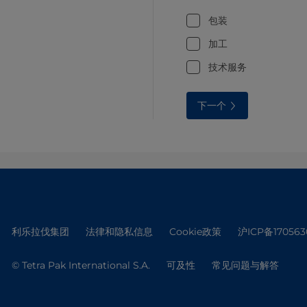
包装
加工
技术服务
下一个
利乐拉伐集团
法律和隐私信息
Cookie政策
沪ICP备170563
© Tetra Pak International S.A.
可及性
常见问题与解答