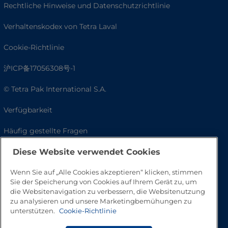
Rechtliche Hinweise und Datenschutzrichtlinie
Verhaltenskodex von Tetra Laval
Cookie-Richtlinie
沪ICP备17056308号-1
© Tetra Pak International S.A.
Verfügbarkeit
Häufig gestellte Fragen
Diese Website verwendet Cookies
Wenn Sie auf „Alle Cookies akzeptieren“ klicken, stimmen
Sie der Speicherung von Cookies auf Ihrem Gerät zu, um
die Websitenavigation zu verbessern, die Websitenutzung
zu analysieren und unsere Marketingbemühungen zu
unterstützen.
Cookie-Richtlinie