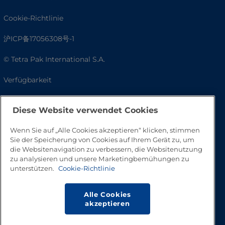
Cookie-Richtlinie
沪ICP备17056308号-1
© Tetra Pak International S.A.
Verfügbarkeit
Häufig gestellte Fragen
Diese Website verwendet Cookies
Wenn Sie auf „Alle Cookies akzeptieren“ klicken, stimmen
Sie der Speicherung von Cookies auf Ihrem Gerät zu, um
die Websitenavigation zu verbessern, die Websitenutzung
zu analysieren und unsere Marketingbemühungen zu
unterstützen.
Cookie-Richtlinie
Alle Cookies
Nach oben
akzeptieren