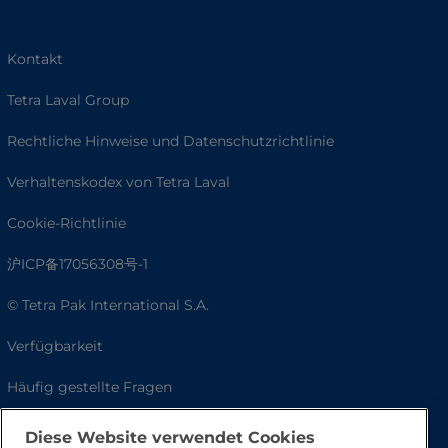
Kontakt
Tetra Laval Group
Rechtliche Hinweise und Datenschutzrichtlinie
Verhaltenskodex von Tetra Laval
Cookie-Richtlinie
沪ICP备17056308号-1
© Tetra Pak International S.A.
Verfügbarkeit
Häufig gestellte Fragen
Diese Website verwendet Cookies