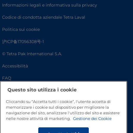
Informazioni legali e informativa sulla privacy
Codice di condotta aziendale Tetra Laval
Politica sui cookie
沪ICP备17056308号-1
© Tetra Pak International S.A.
Accessibilità
FAQ
Questo sito utilizza i cookie
Cliccando su “Accetta tutti i cookie”, l'utente accetta di
memorizzare i cookie sul dispositivo per migliorare la
navigazione del sito, analizzare l'utilizzo del sito e assistere
nelle nostre attività di marketing.
Gestione dei Cookie