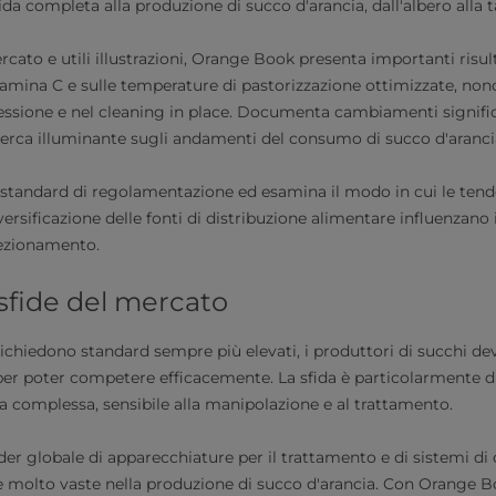
 completa alla produzione di succo d'arancia, dall'albero alla t
cato e utili illustrazioni, Orange Book presenta importanti risult
amina C e sulle temperature di pastorizzazione ottimizzate, nonc
essione e nel cleaning in place. Documenta cambiamenti signific
cerca illuminante sugli andamenti del consumo di succo d'arancia
i standard di regolamentazione ed esamina il modo in cui le tend
versificazione delle fonti di distribuzione alimentare influenzano i
fezionamento.
 sfide del mercato
ichiedono standard sempre più elevati, i produttori di succhi 
er poter competere efficacemente. La sfida è particolarmente dif
a complessa, sensibile alla manipolazione e al trattamento.
ader globale di apparecchiature per il trattamento e di sistemi d
 molto vaste nella produzione di succo d'arancia. Con Orange 