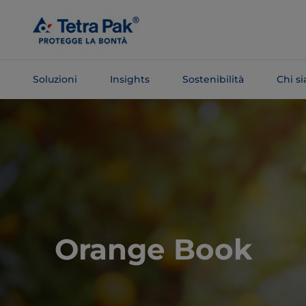
Salta al
contenuto
principale
Soluzioni
Insights
Sostenibilità
Chi s
Salta alla
navigazione
Orange Book