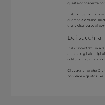
queste conoscenze con i
Il libro illustra il pro
di arancia e quindi illu
viene distribuito ai co
Dai succhi ai 
Dal concentrato in avant
arancia e gli altri tipi 
solito più rigidi in m
Ci auguriamo che Orange
popolare e gustoso esis