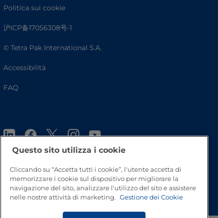
Politica sui cookie
沪ICP备17056308号-1
© Tetra Pak International S.A.
Accessibilità
FAQ
Questo sito utilizza i cookie
Cliccando su “Accetta tutti i cookie”, l'utente accetta di
memorizzare i cookie sul dispositivo per migliorare la
Inizio pagina
navigazione del sito, analizzare l'utilizzo del sito e assistere
nelle nostre attività di marketing.
Gestione dei Cookie