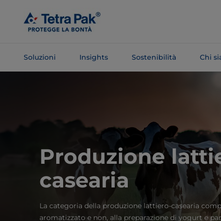
Salta al
contenuto
principale
Soluzioni
Insights
Sostenibilità
Chi s
Salta alla
navigazione
Produzione latti
casearia
La categoria della produzione lattiero-casearia compr
aromatizzato e non, alla preparazione di yogurt e pa