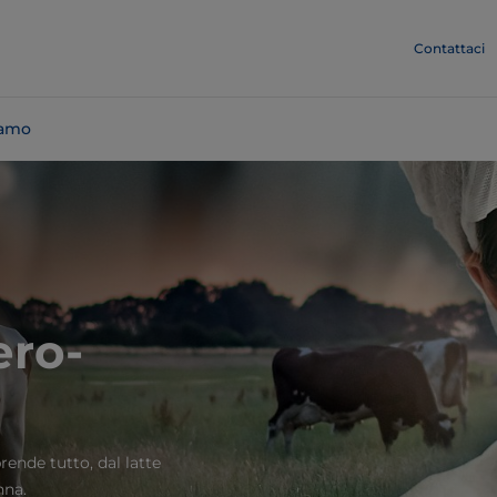
Contattaci
iamo
ero-
ende tutto, dal latte
nna.