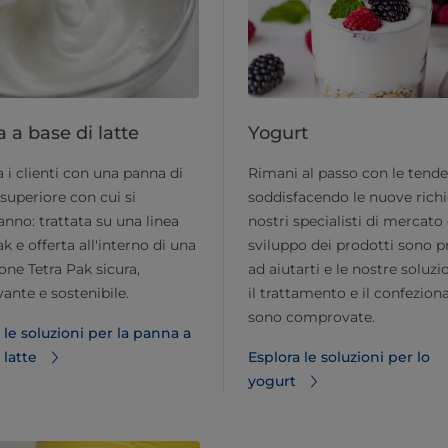
 a base di latte
Yogurt
 i clienti con una panna di
Rimani al passo con le tend
 superiore con cui si
soddisfacendo le nuove richie
ranno: trattata su una linea
nostri specialisti di mercato
ak e offerta all'interno di una
sviluppo dei prodotti sono p
one Tetra Pak sicura,
ad aiutarti e le nostre soluzi
vante e sostenibile.
il trattamento e il confezio
sono comprovate.
 le soluzioni per la panna a
 latte
Esplora le soluzioni per lo
yogurt