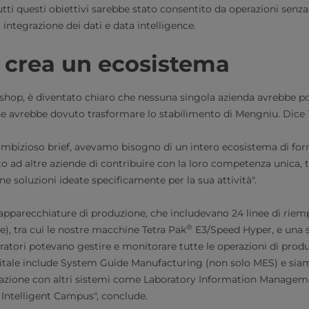
tti questi obiettivi sarebbe stato consentito da operazioni senza
ntegrazione dei dati e data intelligence.
 crea un ecosistema
op, è diventato chiaro che nessuna singola azienda avrebbe pot
che avrebbe dovuto trasformare lo stabilimento di Mengniu. Dice
 ambizioso brief, avevamo bisogno di un intero ecosistema di forni
o ad altre aziende di contribuire con la loro competenza unica, 
e soluzioni ideate specificamente per la sua attività".
e apparecchiature di produzione, che includevano 24 linee di riem
®
), tra cui le nostre macchine Tetra Pak
E3/Speed Hyper, e una s
ratori potevano gestire e monitorare tutte le operazioni di produ
itale include System Guide Manufacturing (non solo MES) e sia
egrazione con altri sistemi come Laboratory Information Manage
ntelligent Campus", conclude.