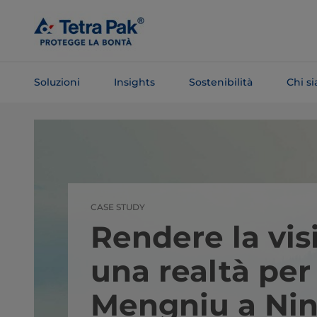
Salta al
contenuto
principale
Soluzioni
Insights
Sostenibilità
Chi s
Salta alla
navigazione
CASE STUDY
Rendere la vis
una realtà per
Mengniu a Nin