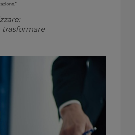
zazione.”
zzare;
a trasformare