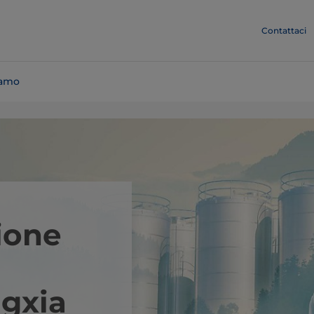
Contattaci
iamo
ione
gxia