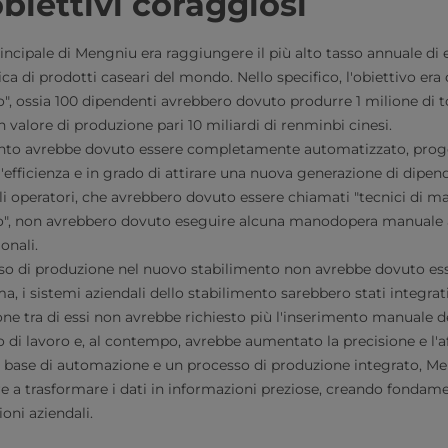
obiettivi coraggiosi
ncipale di Mengniu era raggiungere il più alto tasso annuale di e
ica di prodotti caseari del mondo. Nello specifico, l'obiettivo er
o", ossia 100 dipendenti avrebbero dovuto produrre 1 milione di to
n valore di produzione pari 10 miliardi di renminbi cinesi.
anto avrebbe dovuto essere completamente automatizzato, prog
'efficienza e in grado di attirare una nuova generazione di dipen
 Gli operatori, che avrebbero dovuto essere chiamati "tecnici di 
, non avrebbero dovuto eseguire alcuna manodopera manuale as
onali.
sso di produzione nel nuovo stabilimento non avrebbe dovuto es
a, i sistemi aziendali dello stabilimento sarebbero stati integrati
ne tra di essi non avrebbe richiesto più l'inserimento manuale d
co di lavoro e, al contempo, avrebbe aumentato la precisione e l'aff
 base di automazione e un processo di produzione integrato, Me
re a trasformare i dati in informazioni preziose, creando fondame
ioni aziendali.