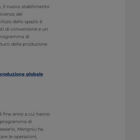
o, il nuovo stabilimento
icienza del
lizzo dello spazio è
ti di conversione e un
l programma di
uturo della produzione
produzione globale
i fine anno a cui hanno
el programma di
-caseario, Mengniu ha
re le operazioni,