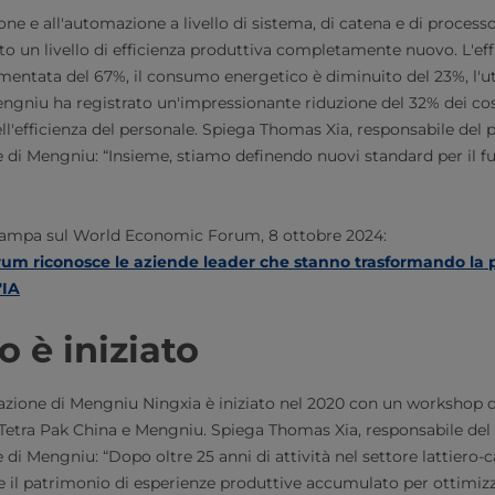
ione e all'automazione a livello di sistema, di catena e di process
o un livello di efficienza produttiva completamente nuovo. L'eff
ntata del 67%, il consumo energetico è diminuito del 23%, l'uti
ngniu ha registrato un'impressionante riduzione del 32% dei cos
ll'efficienza del personale. Spiega Thomas Xia, responsabile de
e di Mengniu: “Insieme, stiamo definendo nuovi standard per il f
tampa sul World Economic Forum, 8 ottobre 2024:
rum riconosce le aziende leader che stanno trasformando la 
'IA
o è iniziato
mazione di Mengniu Ningxia è iniziato nel 2020 con un workshop d
di Tetra Pak China e Mengniu. Spiega Thomas Xia, responsabile d
 di Mengniu: “Dopo oltre 25 anni di attività nel settore lattiero
 il patrimonio di esperienze produttive accumulato per ottimizza