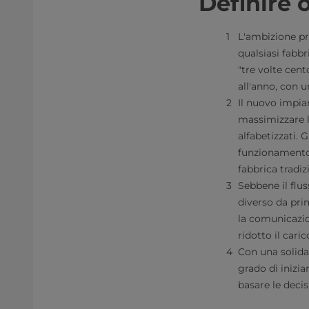
Definire 
L'ambizione pri
qualsiasi fabbr
"tre volte cent
all'anno, con u
Il nuovo impi
massimizzare l
alfabetizzati.
funzionamento"
fabbrica tradizi
Sebbene il flu
diverso da prim
la comunicazio
ridotto il cari
Con una solida
grado di inizia
basare le decis