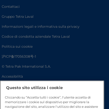
Contattaci
Gruppo Tetra Laval
Informazioni legali e informativa sulla privacy
Codice di condotta aziendale Tetra Laval
Politica sui cookie
沪ICP备17056308号-1
© Tetra Pak International S.A.
Accessibilità
FAQ
Questo sito utilizza i cookie
Cliccando su “Accetta tutti i cookie”, l'utente accetta di
memorizzare i cookie sul dispositivo per migliorare la
navigazione del sito, analizzare l'utilizzo del sito e assistere