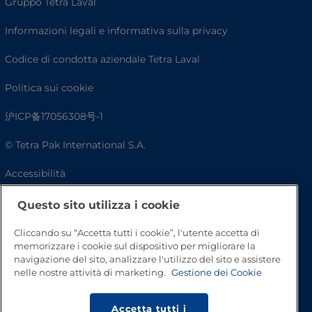
Gruppo Tetra Laval
Informazioni legali e informativa sulla privacy
Codice di condotta aziendale Tetra Laval
Politica sui cookie
沪ICP备17056308号-1
© Tetra Pak International S.A.
Accessibilità
FAQ
Questo sito utilizza i cookie
Cliccando su “Accetta tutti i cookie”, l'utente accetta di
memorizzare i cookie sul dispositivo per migliorare la
navigazione del sito, analizzare l'utilizzo del sito e assistere
nelle nostre attività di marketing.
Gestione dei Cookie
Accetta tutti i