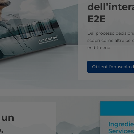
dell’inte
E2E
Dal processo decisional
scopri come altre per
end-to-end.
Ottieni l’opuscolo 
 un
.