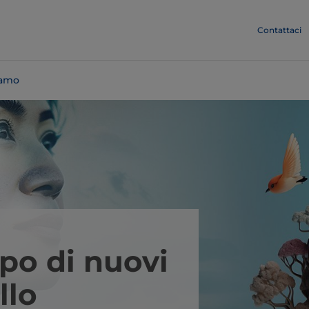
Contattaci
iamo
ppo di nuovi
llo