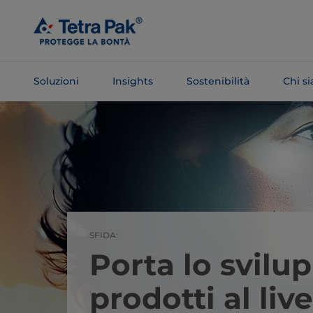
Salta al
contenuto
principale
Soluzioni
Insights
Sostenibilità
Chi s
Salta alla
navigazione
SFIDA:
Porta lo svilu
prodotti al live