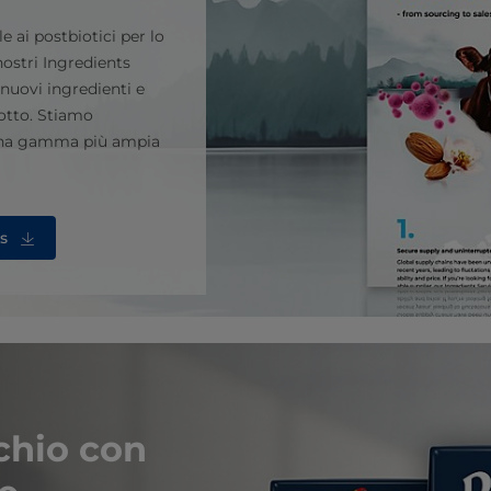
e ai postbiotici per lo
nostri Ingredients
 nuovi ingredienti e
dotto. Stiamo
 una gamma più ampia
s
rchio con