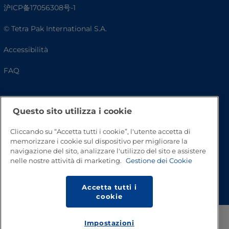
沪ICP备17056308号-1
© Tetra Pak International S.A.
Accessibilità
FAQ
Questo sito utilizza i cookie
Cliccando su “Accetta tutti i cookie”, l'utente accetta di
memorizzare i cookie sul dispositivo per migliorare la
navigazione del sito, analizzare l'utilizzo del sito e assistere
nelle nostre attività di marketing.
Gestione dei Cookie
Inizio pagina
Accetta tutti i
cookie
Impostazioni