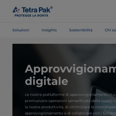
Salta al
contenuto
principale
Soluzioni
Insights
Sostenibilità
Chi s
Salta alla
navigazione
Approvvigiona
digitale
Le nostre piattaforme di approvvigionamento ci 
promuovere operazioni semplificate della supply 
la nostra produttività, di ottimizzare le nostre spes
approvvigionamento e di collaborare con i fornito