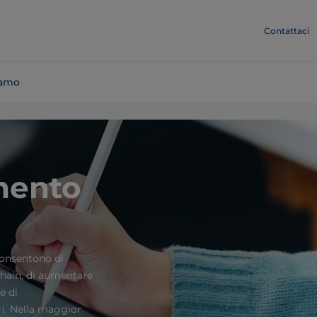
Contattaci
iamo
mento
consentono di
chain, di aumentare
e di
ri. Nella maggior