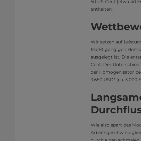
50 US-Cent (etwa 40 E
enthalten.
Wettbewe
Wir setzen auf Leistu
Markt gängigen Homoge
ausgelegt ist. Die ent
Cent. Der Unterschied 
der Homogenisator bei
3.650 USD* (ca. 3.000 
Langsame
Durchflu
Wie also spart das Mod
Arbeitsgeschwindigkeit
durch einen schmalen S