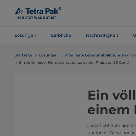
Zum
Hauptinhalt
springen
Lösungen
Einblicke
Nachhaltigkeit
Ü
Zur
Startseite
Lösungen
Integrierte Lebensmittellösungen und
Navigation
Ein völlig neuer Homogenisator zu einem Preis von 50 Cent!
springen
​Ein vö
einem 
Jeder liebt Schnäppch
Kaufpreis. Dies kann j