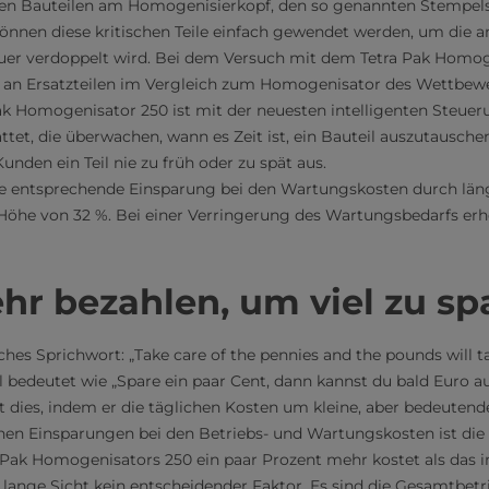
en Bauteilen am Homogenisierkopf, den so genannten Stempelsc
önnen diese kritischen Teile einfach gewendet werden, um die an
er verdoppelt wird. Bei dem Versuch mit dem Tetra Pak Homo
an Ersatzteilen im Vergleich zum Homogenisator des Wettbewe
ak Homogenisator 250 ist mit der neuesten intelligenten Steuer
tet, die überwachen, wann es Zeit ist, ein Bauteil auszutausche
nden ein Teil nie zu früh oder zu spät aus.
ne entsprechende Einsparung bei den Wartungskosten durch län
Höhe von 32 %. Bei einer Verringerung des Wartungsbedarfs erh
r bezahlen, um viel zu sp
sches Sprichwort: „Take care of the pennies and the pounds will t
l bedeutet wie „Spare ein paar Cent, dann kannst du bald Euro a
 dies, indem er die täglichen Kosten um kleine, aber bedeutend
chen Einsparungen bei den Betriebs- und Wartungskosten ist die 
 Pak Homogenisators 250 ein paar Prozent mehr kostet als das i
lange Sicht kein entscheidender Faktor. Es sind die Gesamtbetri