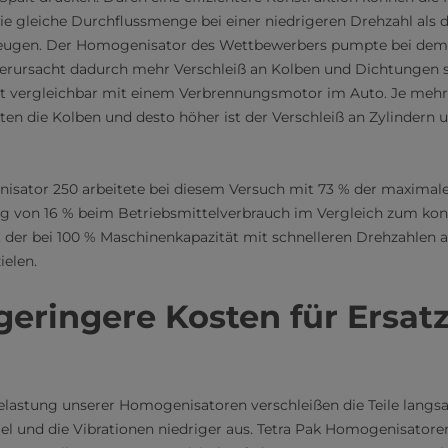
e gleiche Durchflussmenge bei einer niedrigeren Drehzahl als d
eugen. Der Homogenisator des Wettbewerbers pumpte bei dem V
erursacht dadurch mehr Verschleiß an Kolben und Dichtungen 
 ist vergleichbar mit einem Verbrennungsmotor im Auto. Je meh
eiten die Kolben und desto höher ist der Verschleiß an Zylindern
isator 250 arbeitete bei diesem Versuch mit 73 % der maximal
ng von 16 % beim Betriebsmittelverbrauch im Vergleich zum ko
der bei 100 % Maschinenkapazität mit schnelleren Drehzahlen a
ielen.
eringere Kosten für Ersatz
lastung unserer Homogenisatoren verschleißen die Teile langsa
el und die Vibrationen niedriger aus. Tetra Pak Homogenisatore