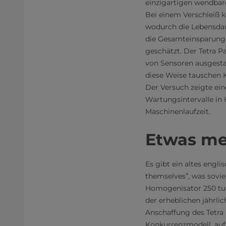
einzigartigen wendbar
Bei einem Verschleiß k
wodurch die Lebensdau
die Gesamteinsparung 
geschätzt. Der Tetra P
von Sensoren ausgestat
diese Weise tauschen Ku
Der Versuch zeigte ei
Wartungsintervalle in 
Maschinenlaufzeit.
Etwas meh
Es gibt ein altes engli
themselves”, was sovie
Homogenisator 250 tut
der erheblichen jährli
Anschaffung des Tetra
Konkurrenzmodell, auf 