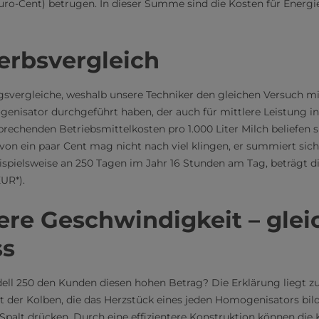
uro-Cent) betrugen. In dieser Summe sind die Kosten für Energ
rbsvergleich
ngsvergleiche, weshalb unsere Techniker den gleichen Versuch m
nisator durchgeführt haben, der auch für mittlere Leistung in
sprechenden Betriebsmittelkosten pro 1.000 Liter Milch beliefen 
von ein paar Cent mag nicht nach viel klingen, er summiert sich 
spielsweise an 250 Tagen im Jahr 16 Stunden am Tag, beträgt di
EUR*).
re Geschwindigkeit – glei
ss
ell 250 den Kunden diesen hohen Betrag? Die Erklärung liegt zu
 der Kolben, die das Herzstück eines jeden Homogenisators bild
palt drücken. Durch eine effizientere Konstruktion können die 