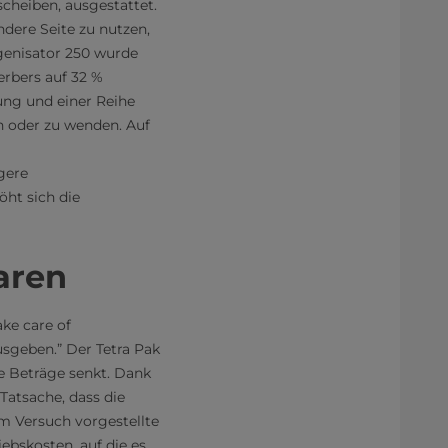
heiben, ausgestattet.
dere Seite zu nutzen,
genisator 250 wurde
rbers auf 32 %
ung und einer Reihe
n oder zu wenden. Auf
gere
öht sich die
aren
ake care of
usgeben.” Der Tetra Pak
e Beträge senkt. Dank
Tatsache, dass die
m Versuch vorgestellte
ebskosten, auf die es